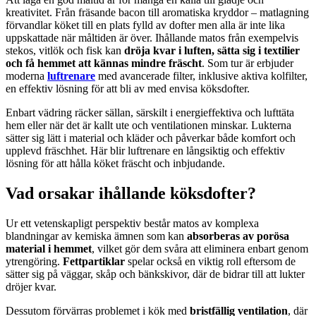
kreativitet. Från fräsande bacon till aromatiska kryddor – matlagning
förvandlar köket till en plats fylld av dofter men alla är inte lika
uppskattade när måltiden är över. Ihållande matos från exempelvis
stekos, vitlök och fisk kan
dröja kvar i luften, sätta sig i textilier
och få hemmet att kännas mindre fräscht
. Som tur är erbjuder
moderna
luftrenare
med avancerade filter, inklusive aktiva kolfilter,
en effektiv lösning för att bli av med envisa köksdofter.
Enbart vädring räcker sällan, särskilt i energieffektiva och lufttäta
hem eller när det är kallt ute och ventilationen minskar. Lukterna
sätter sig lätt i material och kläder och påverkar både komfort och
upplevd fräschhet. Här blir luftrenare en långsiktig och effektiv
lösning för att hålla köket fräscht och inbjudande.
Vad orsakar ihållande köksdofter?
Ur ett vetenskapligt perspektiv består matos av komplexa
blandningar av kemiska ämnen som kan
absorberas av porösa
material i hemmet
, vilket gör dem svåra att eliminera enbart genom
ytrengöring.
Fettpartiklar
spelar också en viktig roll eftersom de
sätter sig på väggar, skåp och bänkskivor, där de bidrar till att lukter
dröjer kvar.
Dessutom förvärras problemet i kök med
bristfällig ventilation
, där