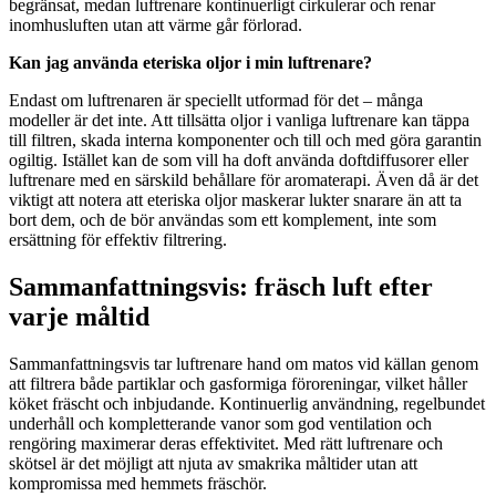
begränsat, medan luftrenare kontinuerligt cirkulerar och renar
inomhusluften utan att värme går förlorad.
Kan jag använda eteriska oljor i min luftrenare?
Endast om luftrenaren är speciellt utformad för det – många
modeller är det inte. Att tillsätta oljor i vanliga luftrenare kan täppa
till filtren, skada interna komponenter och till och med göra garantin
ogiltig. Istället kan de som vill ha doft använda doftdiffusorer eller
luftrenare med en särskild behållare för aromaterapi. Även då är det
viktigt att notera att eteriska oljor maskerar lukter snarare än att ta
bort dem, och de bör användas som ett komplement, inte som
ersättning för effektiv filtrering.
Sammanfattningsvis: fräsch luft efter
varje måltid
Sammanfattningsvis tar luftrenare hand om matos vid källan genom
att filtrera både partiklar och gasformiga föroreningar, vilket håller
köket fräscht och inbjudande. Kontinuerlig användning, regelbundet
underhåll och kompletterande vanor som god ventilation och
rengöring maximerar deras effektivitet. Med rätt luftrenare och
skötsel är det möjligt att njuta av smakrika måltider utan att
kompromissa med hemmets fräschör.