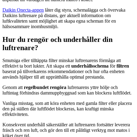
Daikin Onecta‑appen
låter dig styra, schemalägga och övervaka
Daikins luftrenare på distans, ger aktuell information om
luftkvaliteten samt möjlighet att skapa egna scheman för en
hälsosammare inomhusmiljö.
Hur du rengör och underhåller din
luftrenare?
Smutsiga eller tilltäppta filter minskar luftrenarens förmåga att
effektivt ta bort lukter. Att skapa ett
underhållsschema
för
filtren
baserat på tillverkarens rekommendationer och hur ofta enheten
används hjälper till att upprätthålla optimal prestanda.
Genom att
regelbundet rengöra
lufrenarens yttre hölje och
luftintag förhindras dammuppbyggnad som kan blockera luftflödet.
Vanliga misstag, som att köra enheten med gamla filter eller placera
den på ställen där luftflödet blockeras, kan kraftigt minska
effektiviteten.
Konsekvent underhåll säkerställer att luftrenaren fortsätter leverera
fräsch och ren luft, och gör den till ett pålitligt verktyg mot matos i
köket över tid.