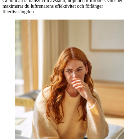
Genom att ta hänsyn till avstånd, höjd och luftflödets samspel
maximerar du luftrenarens effektivitet och förlänger
filterlivslängden.