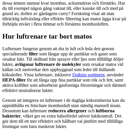
dessa ämnen stannar kvar inomhus, ackumuleras och förstärks. Har
du till exempel någon gång vaknat till, eller kanske till och med på
grund av, doften av gårdagens curry? Forskning visar att utan
tillräcklig luftväxling eller effektiv filtrering kan matos ligga kvar på
förhöjda nivåer i flera timmar och försämra inomhusluften.
Hur luftrenare tar bort matos
Luftrenare fungerar genom att dra in luft och leda den genom
specialiserade
filter
som fångar upp de partiklar och gaser som
orsakar lukt. Till skillnad från sprayer eller ljus som tillfälligt döljer
lukter,
avlägsnar luftrenare de molekyler
som orsakar matos vid
källan och motverkar den uppbyggnad som leder till ihållande
köksdofter. Vissa luftrenare, inklusive
Daikins sortiment
, använder
HEPA-filter
för att fånga upp fina partiklar som rök och fett, samt
aktiva kolfilter som adsorberar gasformiga föroreningar och därmed
effektivt neutraliserar lukter.
Genom att integrera en luftrenare i de dagliga köksrutinerna kan du
upprätthålla en fräschare inomhusluft utan ständig manuell insats.
Dessutom kan luftrenare
reducera allergener
och
luftburna
bakterier
, vilket ger en extra hälsofördel utöver luktkontroll. Det
gör dem till ett mer effektivt och hållbart val jämfört med tillfälliga
lösningar som bara maskerar lukter.