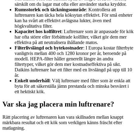
särskilt om du lagar mat ofta eller använder starka kryddor.
Rumsstorlek och täckningsområde
: Kontrollera att
luftrenaren kan täcka hela köksytan effektivt. För små enheter
kan ha svårt att effektivt avlägsna lukter, även med
högkvalitativa filter.
Kapacitet hos kolfiltret
: Luftrenare som är anpassade för kök
har ofta större eller förbättrade kolfilter, vilket gör dem mer
effektiva på att neutralisera ihållande matos.
Filterlivslängd och bytekostnader
: I Europa kostar filterbyte
vanligtvis mellan 400 och 1280 kronor per år, beroende på
modell. HEPA‑filter håller generellt längre än andra
filtertyper, vilket gör dem mer kostnadseffektiva på sikt.
Daikins luftrenare har ett filter med en livslängd på upp till 10
år.
Enkelt underhåll
: Välj luftrenare med filter som är enkla att
byta för att säkerställa jämn prestanda och minska besväret i
ett hektiskt kök.
Var ska jag placera min luftrenare?
Rätt placering av luftrenaren kan vara skillnaden mellan knappt
märkbara resultat och ett kök som verkligen känns fräscht efter
matlagning.