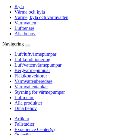
Kyla
Värma och kyla
Värme, kyla och varmvatten
Varmvatten
Luftrenare
Alla behov
Navigering
Luft/luftvärmepumpar
Luftkonditionering
Luft/vattenvärmepumpar
Bergvärmepumpar
Fläktkonvektorer
Varmvattenberedare
Varmvattentankar
Styrning för värmepumpar
Luftrenare
Alla produkter
Dina behov
Artiklar
Fallstudier
Experience Center(s)
Översikt