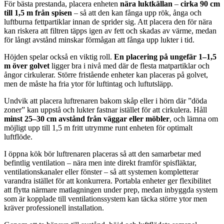
För bästa prestanda, placera enheten
nära luktkällan
–
cirka 90 cm
till 1,5 m från spisen
– så att den kan fånga upp rök, ånga och
luftburna fettpartiklar innan de sprider sig. Att placera den för nära
kan riskera att filtren täpps igen av fett och skadas av värme, medan
för långt avstånd minskar förmågan att fånga upp lukter i tid.
Höjden spelar också en viktig roll.
En placering på ungefär 1–1,5
m över golvet
ligger bra i nivå med där de flesta matpartiklar och
ångor cirkulerar. Större fristående enheter kan placeras på golvet,
men de måste ha fria ytor för luftintag och luftutsläpp.
Undvik att placera luftrenaren bakom skåp eller i hörn där ”döda
zoner” kan uppstå och lukter fastnar istället för att cirkulera. Håll
minst 25–30 cm avstånd från väggar eller möbler
, och lämna om
möjligt upp till 1,5 m fritt utrymme runt enheten för optimalt
luftflöde.
I öppna kök bör luftrenaren placeras så att den samarbetar med
befintlig ventilation – nära men inte direkt framför spisfläktar,
ventilationskanaler eller fönster – så att systemen kompletterar
varandra istället för att konkurrera. Portabla enheter ger flexibilitet
att flytta närmare matlagningen under prep, medan inbyggda system
som är kopplade till ventilationssystem kan täcka större ytor men
kräver professionell installation.