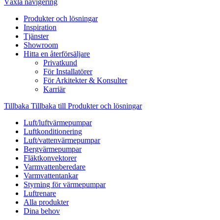
Växla navigering
Produkter och lösningar
Inspiration
Tjänster
Showroom
Hitta en återförsäljare
Privatkund
För Installatörer
För Arkitekter & Konsulter
Karriär
Tillbaka
Tillbaka till Produkter och lösningar
Luft/luftvärmepumpar
Luftkonditionering
Luft/vattenvärmepumpar
Bergvärmepumpar
Fläktkonvektorer
Varmvattenberedare
Varmvattentankar
Styrning för värmepumpar
Luftrenare
Alla produkter
Dina behov