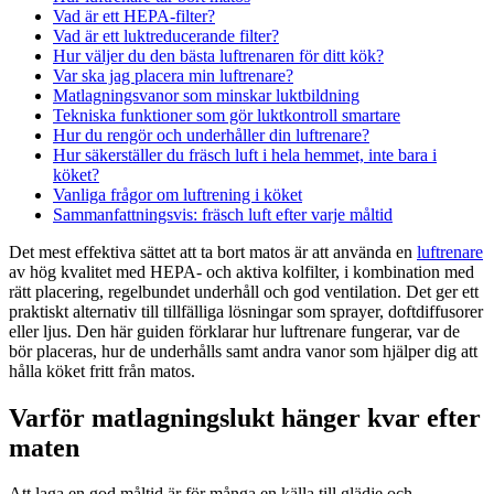
Vad är ett HEPA-filter?
Vad är ett luktreducerande filter?
Hur väljer du den bästa luftrenaren för ditt kök?
Var ska jag placera min luftrenare?
Matlagningsvanor som minskar luktbildning
Tekniska funktioner som gör luktkontroll smartare
Hur du rengör och underhåller din luftrenare?
Hur säkerställer du fräsch luft i hela hemmet, inte bara i
köket?
Vanliga frågor om luftrening i köket
Sammanfattningsvis: fräsch luft efter varje måltid
Det mest effektiva sättet att ta bort matos är att använda en
luftrenare
av hög kvalitet med HEPA- och aktiva kolfilter, i kombination med
rätt placering, regelbundet underhåll och god ventilation. Det ger ett
praktiskt alternativ till tillfälliga lösningar som sprayer, doftdiffusorer
eller ljus. Den här guiden förklarar hur luftrenare fungerar, var de
bör placeras, hur de underhålls samt andra vanor som hjälper dig att
hålla köket fritt från matos.
Varför matlagningslukt hänger kvar efter
maten
Att laga en god måltid är för många en källa till glädje och