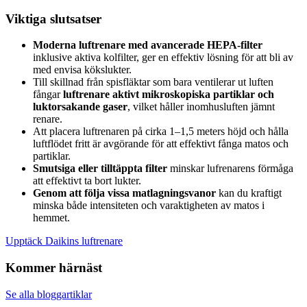
Viktiga slutsatser
Moderna luftrenare med avancerade HEPA-filter
inklusive aktiva kolfilter, ger en effektiv lösning för att bli av
med envisa kökslukter.
Till skillnad från spisfläktar som bara ventilerar ut luften
fångar
luftrenare aktivt mikroskopiska partiklar och
luktorsakande gaser
, vilket håller inomhusluften jämnt
renare.
Att placera luftrenaren på cirka 1–1,5 meters höjd och hålla
luftflödet fritt är avgörande för att effektivt fånga matos och
partiklar.
Smutsiga eller tilltäppta filter
minskar lufrenarens förmåga
att effektivt ta bort lukter.
Genom att följa vissa matlagningsvanor
kan du kraftigt
minska både intensiteten och varaktigheten av matos i
hemmet.
Upptäck Daikins luftrenare
Kommer härnäst
Se alla bloggartiklar