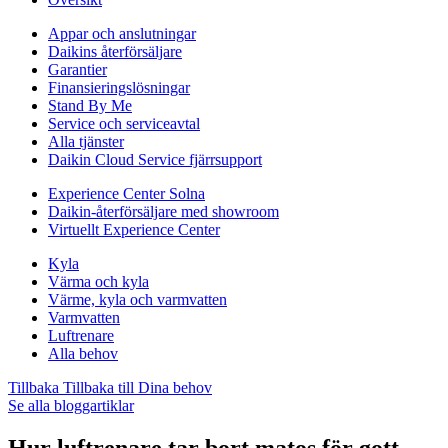
Appar och anslutningar
Daikins återförsäljare
Garantier
Finansieringslösningar
Stand By Me
Service och serviceavtal
Alla tjänster
Daikin Cloud Service fjärrsupport
Experience Center Solna
Daikin-återförsäljare med showroom
Virtuellt Experience Center
Kyla
Värma och kyla
Värme, kyla och varmvatten
Varmvatten
Luftrenare
Alla behov
Tillbaka
Tillbaka till Dina behov
Se alla bloggartiklar
Hur luftrenare tar bort matos för gott