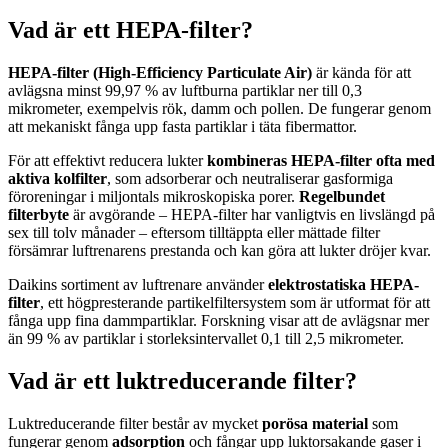
Vad är ett HEPA-filter?
HEPA-filter (High-Efficiency Particulate Air)
är kända för att
avlägsna minst 99,97 % av luftburna partiklar ner till 0,3
mikrometer, exempelvis rök, damm och pollen. De fungerar genom
att mekaniskt fånga upp fasta partiklar i täta fibermattor.
För att effektivt reducera lukter
kombineras HEPA-filter ofta med
aktiva kolfilter
, som adsorberar och neutraliserar gasformiga
föroreningar i miljontals mikroskopiska porer.
Regelbundet
filterbyte
är avgörande – HEPA-filter har vanligtvis en livslängd på
sex till tolv månader – eftersom tilltäppta eller mättade filter
försämrar luftrenarens prestanda och kan göra att lukter dröjer kvar.
Daikins sortiment av luftrenare använder
elektrostatiska HEPA-
filter
, ett högpresterande partikelfiltersystem som är utformat för att
fånga upp fina dammpartiklar. Forskning visar att de avlägsnar mer
än 99 % av partiklar i storleksintervallet 0,1 till 2,5 mikrometer.
Vad är ett luktreducerande filter?
Luktreducerande filter består av mycket
porösa
material
som
fungerar genom
adsorption
och fångar upp luktorsakande gaser i