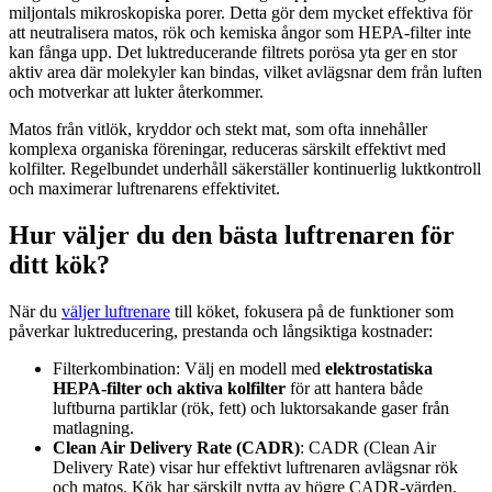
miljontals mikroskopiska porer. Detta gör dem mycket effektiva för
att neutralisera matos, rök och kemiska ångor som HEPA-filter inte
kan fånga upp. Det luktreducerande filtrets porösa yta ger en stor
aktiv area där molekyler kan bindas, vilket avlägsnar dem från luften
och motverkar att lukter återkommer.
Matos från vitlök, kryddor och stekt mat, som ofta innehåller
komplexa organiska föreningar, reduceras särskilt effektivt med
kolfilter. Regelbundet underhåll säkerställer kontinuerlig luktkontroll
och maximerar luftrenarens effektivitet.
Hur väljer du den bästa luftrenaren för
ditt kök?
När du
väljer luftrenare
till köket, fokusera på de funktioner som
påverkar luktreducering, prestanda och långsiktiga kostnader:
Filterkombination: Välj en modell med
elektrostatiska
HEPA‑filter och aktiva kolfilter
för att hantera både
luftburna partiklar (rök, fett) och luktorsakande gaser från
matlagning.
Clean Air Delivery Rate (CADR)
: CADR (Clean Air
Delivery Rate) visar hur effektivt luftrenaren avlägsnar rök
och matos. Kök har särskilt nytta av högre CADR‑värden,