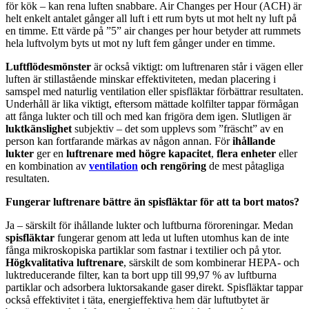
för kök – kan rena luften snabbare. Air Changes per Hour (ACH) är
helt enkelt antalet gånger all luft i ett rum byts ut mot helt ny luft på
en timme. Ett värde på ”5” air changes per hour betyder att rummets
hela luftvolym byts ut mot ny luft fem gånger under en timme.
Luftflödesmönster
är också viktigt: om luftrenaren står i vägen eller
luften är stillastående minskar effektiviteten, medan placering i
samspel med naturlig ventilation eller spisfläktar förbättrar resultaten.
Underhåll är lika viktigt, eftersom mättade kolfilter tappar förmågan
att fånga lukter och till och med kan frigöra dem igen. Slutligen är
luktkänslighet
subjektiv – det som upplevs som ”fräscht” av en
person kan fortfarande märkas av någon annan. För
ihållande
lukter
ger en
luftrenare med högre kapacitet
,
flera enheter
eller
en kombination av
ventilation
och rengöring
de mest påtagliga
resultaten.
Fungerar luftrenare bättre än spisfläktar för att ta bort matos?
Ja – särskilt för ihållande lukter och luftburna föroreningar. Medan
spisfläktar
fungerar genom att leda ut luften utomhus kan de inte
fånga mikroskopiska partiklar som fastnar i textilier och på ytor.
Högkvalitativa luftrenare
, särskilt de som kombinerar HEPA- och
luktreducerande filter, kan ta bort upp till 99,97 % av luftburna
partiklar och adsorbera luktorsakande gaser direkt. Spisfläktar tappar
också effektivitet i täta, energieffektiva hem där luftutbytet är