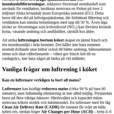
inomhusluftföroreningar
, inklusive förorenad utomhusluft som
används för ventilation, beräknas motsvara en förlust på över 2
miljoner friska levnadsår inom Europeiska unionen (EU). Detta
beror till stor del på luftvägssjukdomar, där förbättrad filtrering och
ventilation kan minska belastningen med upp till 50 %. Även låga
nivåer av föroreningar som kvävedioxid (NO₂) kan förvärra kronisk
hosta, väsande andning och andfåddhet, särskilt hos äldre.
Att utöka
luftreningen bortom köket
skapar en jämnt fräsch och
ren inomhusmiljö i hela hemmet. Det håller inte bara rummen
neutralt doftande utan bidrar också till bättre andning, hälsosammare
sömn och ökat välbefinnande – vilket gör fräsch luft till en
vardagslyx, inte bara något att tänka på vid måltider.
Vanliga frågor om luftrening i köket
Kan en luftrenare verkligen ta bort all matos?
Luftrenare
kan kraftigt
reducera matos
(cirka 94 % på bara 60
minuter), men fullständig eliminering är inte alltid möjlig. Prestandan
beror på flera viktiga faktorer: filterkvalitet och kapacitet måste
motsvara kökets storlek och luktintensitet. En luftrenare med för låg
Clean Air Delivery Rate (CADR)
för rummet får svårt att hålla
luften ren, medan högre
Air Changes per Hour (ACH)
– helst 4–6