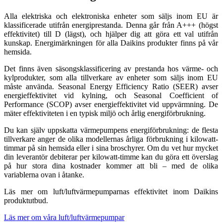
Alla elektriska och elektroniska enheter som säljs inom EU är
klassificerade utifrån energiprestanda. Denna går från A+++ (högst
effektivitet) till D (lägst), och hjälper dig att göra ett val utifrån
kunskap. Energimärkningen för alla Daikins produkter finns på vår
hemsida.
Det finns även säsongsklassificering av prestanda hos värme- och
kylprodukter, som alla tillverkare av enheter som säljs inom EU
måste använda. Seasonal Energy Efficiency Ratio (SEER) avser
energieffektivitet vid kylning, och Seasonal Coefficient of
Performance (SCOP) avser energieffektivitet vid uppvärmning. De
mäter effektiviteten i en typisk miljö och årlig energiförbrukning.
Du kan själv uppskatta värmepumpens energiförbrukning: de flesta
tillverkare anger de olika modellernas årliga förbrukning i kilowatt-
timmar på sin hemsida eller i sina broschyrer. Om du vet hur mycket
din leverantör debiterar per kilowatt-timme kan du göra ett överslag
på hur stora dina kostnader kommer att bli – med de olika
variablerna ovan i åtanke.
Läs mer om luft/luftvärmepumparnas effektivitet inom Daikins
produktutbud.
Läs mer om våra luft/luftvärmepumpar