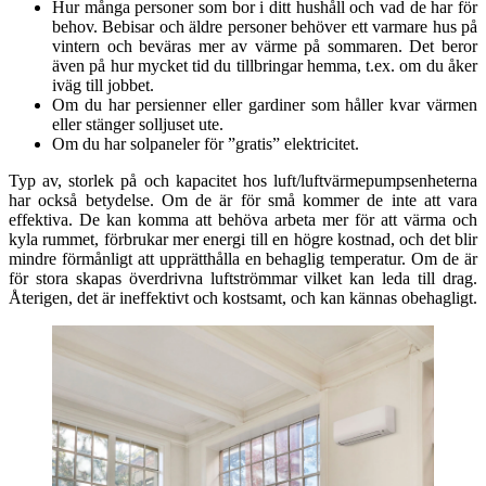
Hur många personer som bor i ditt hushåll och vad de har för
behov. Bebisar och äldre personer behöver ett varmare hus på
vintern och beväras mer av värme på sommaren. Det beror
även på hur mycket tid du tillbringar hemma, t.ex. om du åker
iväg till jobbet.
Om du har persienner eller gardiner som håller kvar värmen
eller stänger solljuset ute.
Om du har solpaneler för ”gratis” elektricitet.
Typ av, storlek på och kapacitet hos luft/luftvärmepumpsenheterna
har också betydelse. Om de är för små kommer de inte att vara
effektiva. De kan komma att behöva arbeta mer för att värma och
kyla rummet, förbrukar mer energi till en högre kostnad, och det blir
mindre förmånligt att upprätthålla en behaglig temperatur. Om de är
för stora skapas överdrivna luftströmmar vilket kan leda till drag.
Återigen, det är ineffektivt och kostsamt, och kan kännas obehagligt.