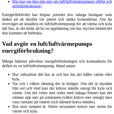
Hur kan jag lära mig mer om luft/luftvärmepumpars effekt och
strömförbrukning?
Energieffektivitet har högsta prioritet hos många husägare som
tänker på att skydda vår planet och sänka kostnaderna. Om du
överväger att installera en luft/luftvärmepump för att värma och kyla
ditt hus, är det klokt att ha en uppfattning om hur mycket elektricitet
den kommer att förbruka.
Vad avgör en luft/luftvärmepumps
energiförbrukning?
Många faktorer påverkar energiförbrukningen och kostnaderna för
driften av en luft/luftvärmepump, bland annat:
Hur välisolerat ditt hus är och hur bra det håller värme eller
kyla.
Var och i vilken riktning det är beläget. Om det är skyddat
från sol och vind kan det krävas mindre energi för kyla och
värme. Om det vetter mot söder med många fönster kan det
värmas upp mer på sommaren (vilket kräver mer energi) men
vara varmare på vintern (och därmed kräva mindre).
Hur stort rummet är. Större utrymmen kräver mer ström för
värme och kyla.