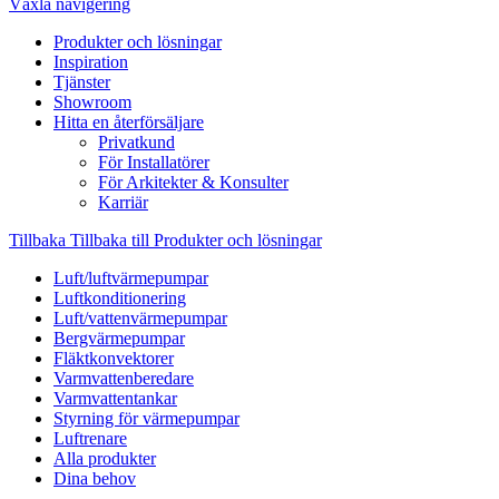
Växla navigering
Produkter och lösningar
Inspiration
Tjänster
Showroom
Hitta en återförsäljare
Privatkund
För Installatörer
För Arkitekter & Konsulter
Karriär
Tillbaka
Tillbaka till Produkter och lösningar
Luft/luftvärmepumpar
Luftkonditionering
Luft/vattenvärmepumpar
Bergvärmepumpar
Fläktkonvektorer
Varmvattenberedare
Varmvattentankar
Styrning för värmepumpar
Luftrenare
Alla produkter
Dina behov