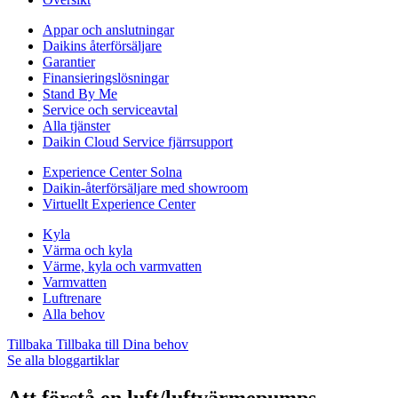
Appar och anslutningar
Daikins återförsäljare
Garantier
Finansieringslösningar
Stand By Me
Service och serviceavtal
Alla tjänster
Daikin Cloud Service fjärrsupport
Experience Center Solna
Daikin-återförsäljare med showroom
Virtuellt Experience Center
Kyla
Värma och kyla
Värme, kyla och varmvatten
Varmvatten
Luftrenare
Alla behov
Tillbaka
Tillbaka till Dina behov
Se alla bloggartiklar
Att förstå en luft/luftvärmepumps