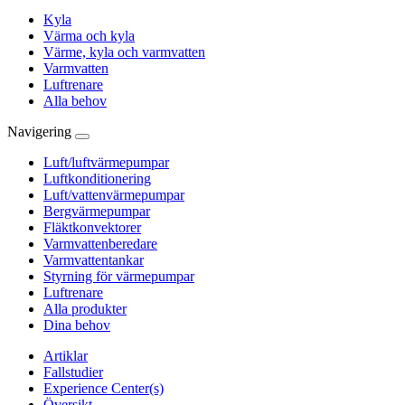
Kyla
Värma och kyla
Värme, kyla och varmvatten
Varmvatten
Luftrenare
Alla behov
Navigering
Luft/luftvärmepumpar
Luftkonditionering
Luft/vattenvärmepumpar
Bergvärmepumpar
Fläktkonvektorer
Varmvattenberedare
Varmvattentankar
Styrning för värmepumpar
Luftrenare
Alla produkter
Dina behov
Artiklar
Fallstudier
Experience Center(s)
Översikt