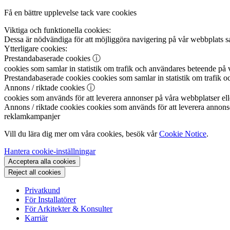
Få en bättre upplevelse tack vare cookies
Viktiga och funktionella cookies:
Dessa är nödvändiga för att möjliggöra navigering på vår webbplats sa
Ytterligare cookies:
Prestandabaserade cookies
ⓘ
cookies som samlar in statistik om trafik och användares beteende på v
Prestandabaserade cookies
cookies som samlar in statistik om trafik o
Annons / riktade cookies
ⓘ
cookies som används för att leverera annonser på våra webbplatser elle
Annons / riktade cookies
cookies som används för att leverera annonser
reklamkampanjer
Vill du lära dig mer om våra cookies, besök vår
Cookie Notice
.
Hantera cookie-inställningar
Acceptera alla cookies
Reject all cookies
Privatkund
För Installatörer
För Arkitekter & Konsulter
Karriär