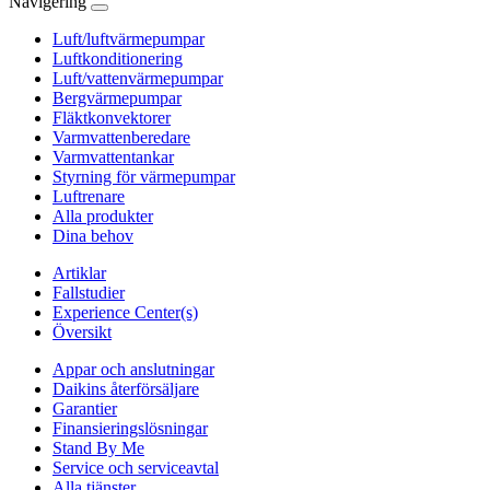
Navigering
Luft/luftvärmepumpar
Luftkonditionering
Luft/vattenvärmepumpar
Bergvärmepumpar
Fläktkonvektorer
Varmvattenberedare
Varmvattentankar
Styrning för värmepumpar
Luftrenare
Alla produkter
Dina behov
Artiklar
Fallstudier
Experience Center(s)
Översikt
Appar och anslutningar
Daikins återförsäljare
Garantier
Finansieringslösningar
Stand By Me
Service och serviceavtal
Alla tjänster