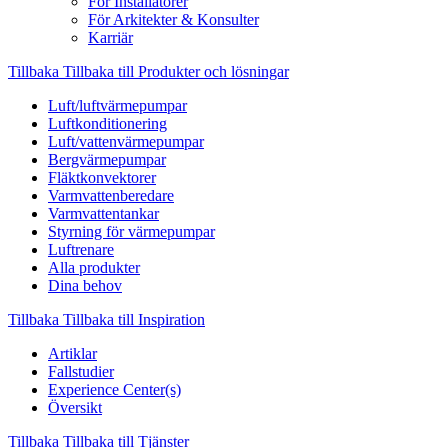
För Installatörer
För Arkitekter & Konsulter
Karriär
Tillbaka
Tillbaka till Produkter och lösningar
Luft/luftvärmepumpar
Luftkonditionering
Luft/vattenvärmepumpar
Bergvärmepumpar
Fläktkonvektorer
Varmvattenberedare
Varmvattentankar
Styrning för värmepumpar
Luftrenare
Alla produkter
Dina behov
Tillbaka
Tillbaka till Inspiration
Artiklar
Fallstudier
Experience Center(s)
Översikt
Tillbaka
Tillbaka till Tjänster