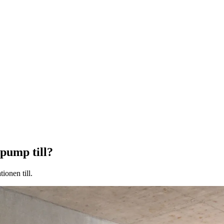
epump till?
ionen till.