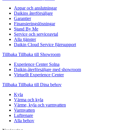
Appar och anslutningar
Daikins återförsäljare
Garantier
Finansieringslösningar
Stand By Me
Service och serviceavtal
Alla tjänster
Daikin Cloud Service fjärrsupport
Tillbaka
Tillbaka till Showroom
Experience Center Solna
Daikin-återförsäljare med showroom
Virtuellt Experience Center
Tillbaka
Tillbaka till Dina behov
Kyla
Värma och kyla
Värme, kyla och varmvatten
Varmvatten
Luftrenare
Alla behov