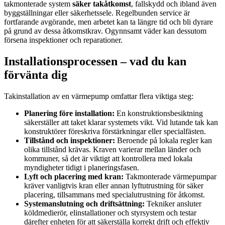
takmonterade system
säker takåtkomst
, fallskydd och ibland även
byggställningar eller säkerhetssele. Regelbunden service är
fortfarande avgörande, men arbetet kan ta längre tid och bli dyrare
på grund av dessa åtkomstkrav. Ogynnsamt väder kan dessutom
försena inspektioner och reparationer.
Installationsprocessen – vad du kan
förvänta dig
Takinstallation av en värmepump omfattar flera viktiga steg:
Planering före installation:
En konstruktionsbesiktning
säkerställer att taket klarar systemets vikt. Vid lutande tak kan
konstruktörer föreskriva förstärkningar eller specialfästen.
Tillstånd och inspektioner:
Beroende på lokala regler kan
olika tillstånd krävas. Kraven varierar mellan länder och
kommuner, så det är viktigt att kontrollera med lokala
myndigheter tidigt i planeringsfasen.
Lyft och placering med kran:
Takmonterade värmepumpar
kräver vanligtvis kran eller annan lyftutrustning för säker
placering, tillsammans med specialutrustning för åtkomst.
Systemanslutning och driftsättning:
Tekniker ansluter
köldmedierör, elinstallationer och styrsystem och testar
därefter enheten för att säkerställa korrekt drift och effektiv