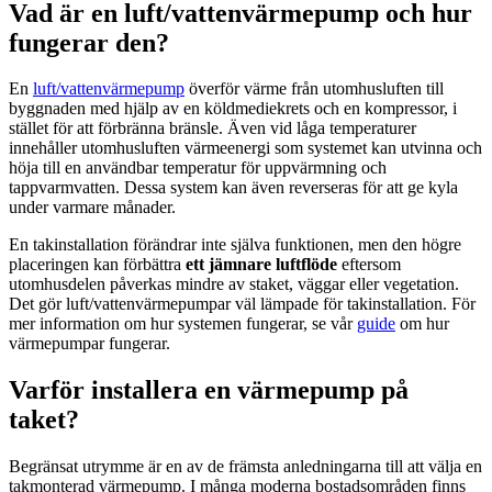
Vad är en luft/vattenvärmepump och hur
fungerar den?
En
luft/vattenvärmepump
överför värme från utomhusluften till
byggnaden med hjälp av en köldmediekrets och en kompressor, i
stället för att förbränna bränsle. Även vid låga temperaturer
innehåller utomhusluften värmeenergi som systemet kan utvinna och
höja till en användbar temperatur för uppvärmning och
tappvarmvatten. Dessa system kan även reverseras för att ge kyla
under varmare månader.
En takinstallation förändrar inte själva funktionen, men den högre
placeringen kan förbättra
ett jämnare luftflöde
eftersom
utomhusdelen påverkas mindre av staket, väggar eller vegetation.
Det gör luft/vattenvärmepumpar väl lämpade för takinstallation. För
mer information om hur systemen fungerar, se vår
guide
om hur
värmepumpar fungerar.
Varför installera en värmepump på
taket?
Begränsat utrymme är en av de främsta anledningarna till att välja en
takmonterad värmepump. I många moderna bostadsområden finns