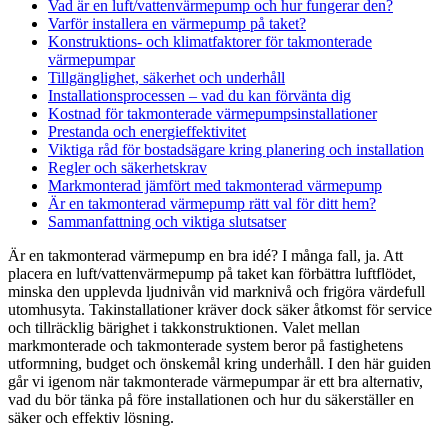
Vad är en luft/vattenvärmepump och hur fungerar den?
Varför installera en värmepump på taket?
Konstruktions- och klimatfaktorer för takmonterade
värmepumpar
Tillgänglighet, säkerhet och underhåll
Installationsprocessen – vad du kan förvänta dig
Kostnad för takmonterade värmepumpsinstallationer
Prestanda och energieffektivitet
Viktiga råd för bostadsägare kring planering och installation
Regler och säkerhetskrav
Markmonterad jämfört med takmonterad värmepump
Är en takmonterad värmepump rätt val för ditt hem?
Sammanfattning och viktiga slutsatser
Är en takmonterad värmepump en bra idé? I många fall, ja. Att
placera en luft/vattenvärmepump på taket kan förbättra luftflödet,
minska den upplevda ljudnivån vid marknivå och frigöra värdefull
utomhusyta. Takinstallationer kräver dock säker åtkomst för service
och tillräcklig bärighet i takkonstruktionen. Valet mellan
markmonterade och takmonterade system beror på fastighetens
utformning, budget och önskemål kring underhåll. I den här guiden
går vi igenom när takmonterade värmepumpar är ett bra alternativ,
vad du bör tänka på före installationen och hur du säkerställer en
säker och effektiv lösning.