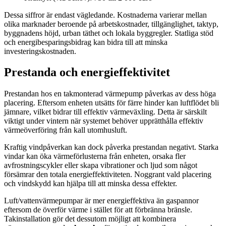
Dessa siffror är endast vägledande. Kostnaderna varierar mellan
olika marknader beroende på arbetskostnader, tillgänglighet, taktyp,
byggnadens höjd, urban täthet och lokala byggregler. Statliga stöd
och energibesparingsbidrag kan bidra till att minska
investeringskostnaden.
Prestanda och energieffektivitet
Prestandan hos en takmonterad värmepump påverkas av dess höga
placering. Eftersom enheten utsätts för färre hinder kan luftflödet bli
jämnare, vilket bidrar till effektiv värmeväxling. Detta är särskilt
viktigt under vintern när systemet behöver upprätthålla effektiv
värmeöverföring från kall utomhusluft.
Kraftig vindpåverkan kan dock påverka prestandan negativt. Starka
vindar kan öka värmeförlusterna från enheten, orsaka fler
avfrostningscykler eller skapa vibrationer och ljud som något
försämrar den totala energieffektiviteten. Noggrant vald placering
och vindskydd kan hjälpa till att minska dessa effekter.
Luft/vattenvärmepumpar är mer energieffektiva än gaspannor
eftersom de överför värme i stället för att förbränna bränsle.
Takinstallation gör det dessutom möjligt att kombinera