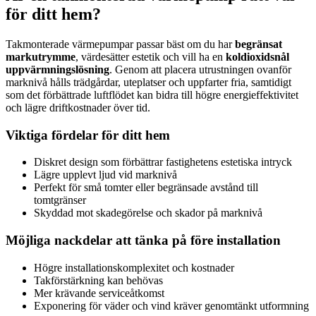
för ditt hem?
Takmonterade värmepumpar passar bäst om du har
begränsat
markutrymme
, värdesätter estetik och vill ha en
koldioxidsnål
uppvärmningslösning
. Genom att placera utrustningen ovanför
marknivå hålls trädgårdar, uteplatser och uppfarter fria, samtidigt
som det förbättrade luftflödet kan bidra till högre energieffektivitet
och lägre driftkostnader över tid.
Viktiga fördelar för ditt hem
Diskret design som förbättrar fastighetens estetiska intryck
Lägre upplevt ljud vid marknivå
Perfekt för små tomter eller begränsade avstånd till
tomtgränser
Skyddad mot skadegörelse och skador på marknivå
Möjliga nackdelar att tänka på före installation
Högre installationskomplexitet och kostnader
Takförstärkning kan behövas
Mer krävande serviceåtkomst
Exponering för väder och vind kräver genomtänkt utformning