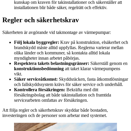
kunskap om kraven för takinstallationer och säkerställer att
installationen blir både säker, regelrätt och effektiv.
Regler och säkerhetskrav
Säkerheten är avgörande vid takmontage av värmepumpar:
Följ lokala byggregler:
Krav på konstruktion, elsäkerhet och
brandskydd måste alltid uppfyllas. Reglerna varierar mellan
olika länder och kommuner, så kontakta alltid lokala
myndigheter innan arbetet påbörjas.
Respektera takets belastningsgränser:
Säkerställ genom en
konstruktionsbedömning
att taket klarar värmepumpens
vikt.
Säker serviceåtkomst:
Skyddsräcken, fasta åtkomstlösningar
och fallskyddssystem krävs för säker service och underhåll.
Kontrollera försäkringen:
Bekräfta med ditt
försäkringsbolag att både takinstallation och framtida
servicearbeten omfattas av försäkringen.
Att följa regler och säkerhetskrav skyddar både bostaden,
investeringen och de personer som arbetar med systemet.