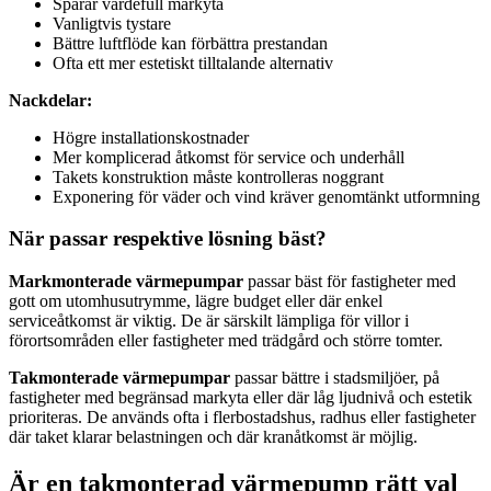
Sparar värdefull markyta
Vanligtvis tystare
Bättre luftflöde kan förbättra prestandan
Ofta ett mer estetiskt tilltalande alternativ
Nackdelar:
Högre installationskostnader
Mer komplicerad åtkomst för service och underhåll
Takets konstruktion måste kontrolleras noggrant
Exponering för väder och vind kräver genomtänkt utformning
När passar respektive lösning bäst?
Markmonterade värmepumpar
passar bäst för fastigheter med
gott om utomhusutrymme, lägre budget eller där enkel
serviceåtkomst är viktig. De är särskilt lämpliga för villor i
förortsområden eller fastigheter med trädgård och större tomter.
Takmonterade värmepumpar
passar bättre i stadsmiljöer, på
fastigheter med begränsad markyta eller där låg ljudnivå och estetik
prioriteras. De används ofta i flerbostadshus, radhus eller fastigheter
där taket klarar belastningen och där kranåtkomst är möjlig.
Är en takmonterad värmepump rätt val