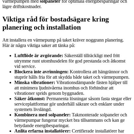
värmepumpen med
solpaneler
för optimala energibesparingar och
lägre driftskostnader.
Viktiga råd för bostadsägare kring
planering och installation
Att installera en värmepump på taket kräver noggrann planering.
Här är några viktiga saker att tänka på:
Luftflöde är avgörande:
Säkerställ tillräckligt med fritt
utrymme runt utomhusdelen för god prestanda och åtkomst
vid service.
Blockera inte avrinningen:
Kontrollera att hängrännor och
stuprör hålls fria för att skydda både taket och värmepumpen.
Minska vibrationer:
Vibrationsdämpande fästen hjälper till
att minimera ljudnivåerna inomhus och förhindrar att
vibrationer sprids genom byggnaden.
Säker åtkomst:
Permanenta lösningar såsom fasta stegar eller
serviceplattformar gör underhåll säkrare och enklare under
systemets livslängd.
Kombinera med solpaneler:
Takmonterade solpaneler och
värmepumpar fungerar mycket bra tillsammans och kan ge
betydande energibesparingar.
Anlita erfarna installatörer:
Certifierade installatörer har