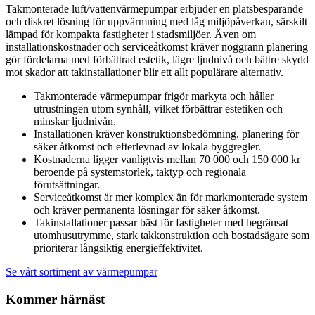
Takmonterade luft/vattenvärmepumpar erbjuder en platsbesparande
och diskret lösning för uppvärmning med låg miljöpåverkan, särskilt
lämpad för kompakta fastigheter i stadsmiljöer. Även om
installationskostnader och serviceåtkomst kräver noggrann planering
gör fördelarna med förbättrad estetik, lägre ljudnivå och bättre skydd
mot skador att takinstallationer blir ett allt populärare alternativ.
Takmonterade värmepumpar frigör markyta och håller
utrustningen utom synhåll, vilket förbättrar estetiken och
minskar ljudnivån.
Installationen kräver konstruktionsbedömning, planering för
säker åtkomst och efterlevnad av lokala byggregler.
Kostnaderna ligger vanligtvis mellan 70 000 och 150 000 kr
beroende på systemstorlek, taktyp och regionala
förutsättningar.
Serviceåtkomst är mer komplex än för markmonterade system
och kräver permanenta lösningar för säker åtkomst.
Takinstallationer passar bäst för fastigheter med begränsat
utomhusutrymme, stark takkonstruktion och bostadsägare som
prioriterar långsiktig energieffektivitet.
Se vårt sortiment av värmepumpar
Kommer härnäst