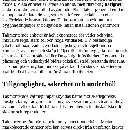
modell. Vissa enheter är lättare än andra, men tillräcklig
bärighet
i
takkonstruktionen är alltid avgörande. Platta tak är generellt enklare
att anpassa än lutande tak, som ofta kräver specialfästen eller
lastfördelande konstruktioner. En konstruktionsbedömning av
byggnadsingenjör är obligatorisk innan installationen genomförs.
Takmonterade enheter är helt exponerade för väder och vind,
inklusive regn, stark sol och höga vindlaster. UV-beständiga
ytbehandlingar, väderskyddade kapslingar och regelbundna
kontroller av smuts och skräp hjälper till att förebygga korrosion och
elektriska fel samt säkerställer långsiktig driftsäkerhet. Genomtänkt
placering och väderskydd bidrar också till stabil prestanda året runt.
En smart placering kan minska påverkan från stark vind, eftersom
kraftig blåst i vissa fall kan försämra effektiviteten.
Tillgänglighet, säkerhet och underhåll
Takmonterade värmepumpar skyddas bättre mot skadegörelse,
husdjur, barn, trädgårdsutrustning, översvämningar och ansamling
av smuts, vilket kan förbättra driftsäkerheten och minska risken för
skador och reparationer.
Takplacering förändrar dock hur systemet underhålls. Medan
markplacerade enheter ofta kan servas direkt från uppfarten kräver