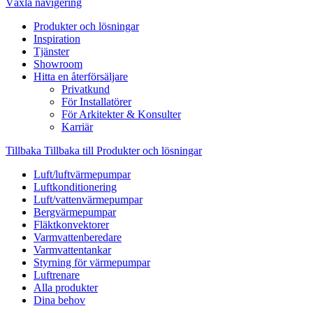
Växla navigering
Produkter och lösningar
Inspiration
Tjänster
Showroom
Hitta en återförsäljare
Privatkund
För Installatörer
För Arkitekter & Konsulter
Karriär
Tillbaka
Tillbaka till Produkter och lösningar
Luft/luftvärmepumpar
Luftkonditionering
Luft/vattenvärmepumpar
Bergvärmepumpar
Fläktkonvektorer
Varmvattenberedare
Varmvattentankar
Styrning för värmepumpar
Luftrenare
Alla produkter
Dina behov