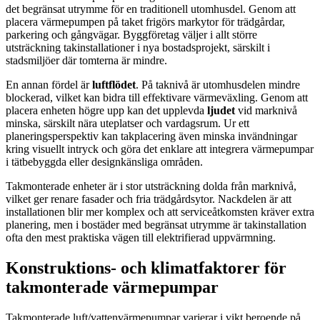
det begränsat utrymme för en traditionell utomhusdel. Genom att
placera värmepumpen på taket frigörs markytor för trädgårdar,
parkering och gångvägar. Byggföretag väljer i allt större
utsträckning takinstallationer i nya bostadsprojekt, särskilt i
stadsmiljöer där tomterna är mindre.
En annan fördel är
luftflödet
. På taknivå är utomhusdelen mindre
blockerad, vilket kan bidra till effektivare värmeväxling. Genom att
placera enheten högre upp kan det upplevda
ljudet
vid marknivå
minska, särskilt nära uteplatser och vardagsrum. Ur ett
planeringsperspektiv kan takplacering även minska invändningar
kring visuellt intryck och göra det enklare att integrera värmepumpar
i tätbebyggda eller designkänsliga områden.
Takmonterade enheter är i stor utsträckning dolda från marknivå,
vilket ger renare fasader och fria trädgårdsytor. Nackdelen är att
installationen blir mer komplex och att serviceåtkomsten kräver extra
planering, men i bostäder med begränsat utrymme är takinstallation
ofta den mest praktiska vägen till elektrifierad uppvärmning.
Konstruktions- och klimatfaktorer för
takmonterade värmepumpar
Takmonterade luft/vattenvärmepumpar varierar i vikt beroende på