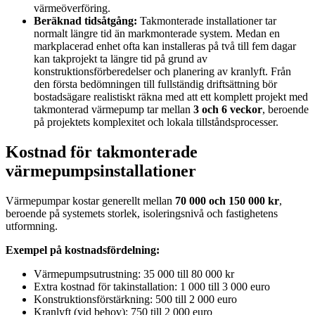
värmeöverföring.
Beräknad tidsåtgång:
Takmonterade installationer tar
normalt längre tid än markmonterade system. Medan en
markplacerad enhet ofta kan installeras på två till fem dagar
kan takprojekt ta längre tid på grund av
konstruktionsförberedelser och planering av kranlyft. Från
den första bedömningen till fullständig driftsättning bör
bostadsägare realistiskt räkna med att ett komplett projekt med
takmonterad värmepump tar mellan
3 och 6 veckor
, beroende
på projektets komplexitet och lokala tillståndsprocesser.
Kostnad för takmonterade
värmepumpsinstallationer
Värmepumpar kostar generellt mellan
70 000 och 150 000 kr
,
beroende på systemets storlek, isoleringsnivå och fastighetens
utformning.
Exempel på kostnadsfördelning:
Värmepumpsutrustning: 35 000 till 80 000 kr
Extra kostnad för takinstallation: 1 000 till 3 000 euro
Konstruktionsförstärkning: 500 till 2 000 euro
Kranlyft (vid behov): 750 till 2 000 euro