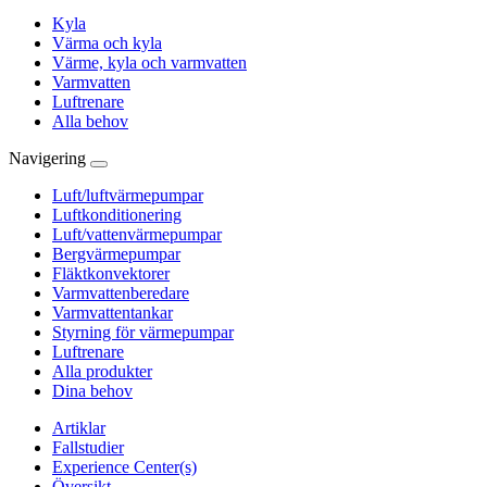
Kyla
Värma och kyla
Värme, kyla och varmvatten
Varmvatten
Luftrenare
Alla behov
Navigering
Luft/luftvärmepumpar
Luftkonditionering
Luft/vattenvärmepumpar
Bergvärmepumpar
Fläktkonvektorer
Varmvattenberedare
Varmvattentankar
Styrning för värmepumpar
Luftrenare
Alla produkter
Dina behov
Artiklar
Fallstudier
Experience Center(s)
Översikt