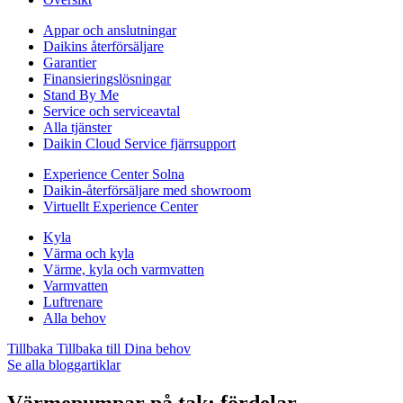
Appar och anslutningar
Daikins återförsäljare
Garantier
Finansieringslösningar
Stand By Me
Service och serviceavtal
Alla tjänster
Daikin Cloud Service fjärrsupport
Experience Center Solna
Daikin-återförsäljare med showroom
Virtuellt Experience Center
Kyla
Värma och kyla
Värme, kyla och varmvatten
Varmvatten
Luftrenare
Alla behov
Tillbaka
Tillbaka till Dina behov
Se alla bloggartiklar
Värmepumpar på tak: fördelar,