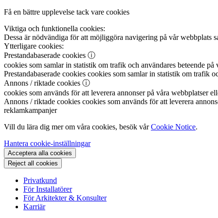
Få en bättre upplevelse tack vare cookies
Viktiga och funktionella cookies:
Dessa är nödvändiga för att möjliggöra navigering på vår webbplats sa
Ytterligare cookies:
Prestandabaserade cookies
ⓘ
cookies som samlar in statistik om trafik och användares beteende på v
Prestandabaserade cookies
cookies som samlar in statistik om trafik o
Annons / riktade cookies
ⓘ
cookies som används för att leverera annonser på våra webbplatser elle
Annons / riktade cookies
cookies som används för att leverera annonser
reklamkampanjer
Vill du lära dig mer om våra cookies, besök vår
Cookie Notice
.
Hantera cookie-inställningar
Acceptera alla cookies
Reject all cookies
Privatkund
För Installatörer
För Arkitekter & Konsulter
Karriär