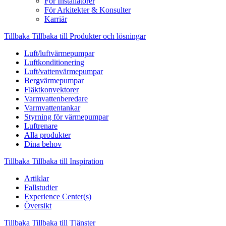
För Installatörer
För Arkitekter & Konsulter
Karriär
Tillbaka
Tillbaka till Produkter och lösningar
Luft/luftvärmepumpar
Luftkonditionering
Luft/vattenvärmepumpar
Bergvärmepumpar
Fläktkonvektorer
Varmvattenberedare
Varmvattentankar
Styrning för värmepumpar
Luftrenare
Alla produkter
Dina behov
Tillbaka
Tillbaka till Inspiration
Artiklar
Fallstudier
Experience Center(s)
Översikt
Tillbaka
Tillbaka till Tjänster