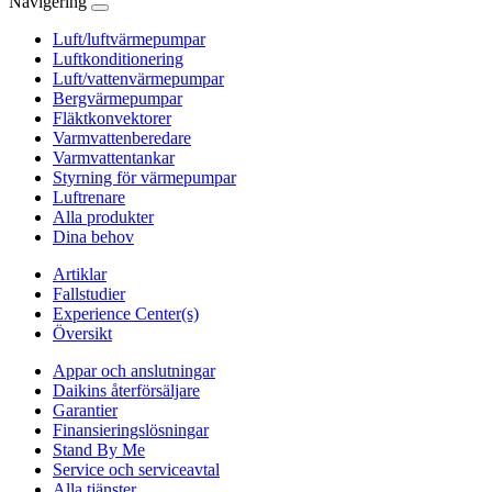
Navigering
Luft/luftvärmepumpar
Luftkonditionering
Luft/vattenvärmepumpar
Bergvärmepumpar
Fläktkonvektorer
Varmvattenberedare
Varmvattentankar
Styrning för värmepumpar
Luftrenare
Alla produkter
Dina behov
Artiklar
Fallstudier
Experience Center(s)
Översikt
Appar och anslutningar
Daikins återförsäljare
Garantier
Finansieringslösningar
Stand By Me
Service och serviceavtal
Alla tjänster