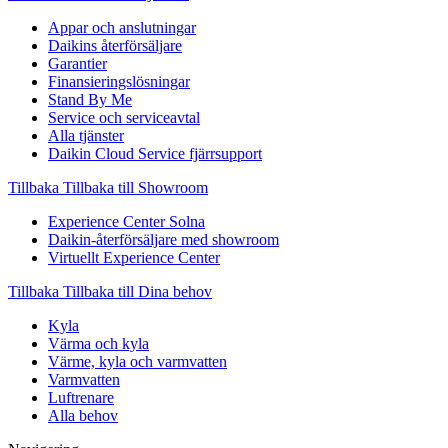
Appar och anslutningar
Daikins återförsäljare
Garantier
Finansieringslösningar
Stand By Me
Service och serviceavtal
Alla tjänster
Daikin Cloud Service fjärrsupport
Tillbaka
Tillbaka till Showroom
Experience Center Solna
Daikin-återförsäljare med showroom
Virtuellt Experience Center
Tillbaka
Tillbaka till Dina behov
Kyla
Värma och kyla
Värme, kyla och varmvatten
Varmvatten
Luftrenare
Alla behov