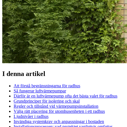
I denna artikel
Att förstå begränsningarna för radhus
Så fungerar luftvärmepumpar
Därför är en luftvärmepump ofta det bästa valet för radhus
Grundprinciper för isolering och skal
Regler och tillstånd vid värmepumpsinstallation
Välja rätt placering för utomhusenheten i ett radhus
Ljudnivåer i radhus
Invändiga systemkrav och anpassningar i bostaden
Installationsprocessen: vad projektet vanligtvis omfattar