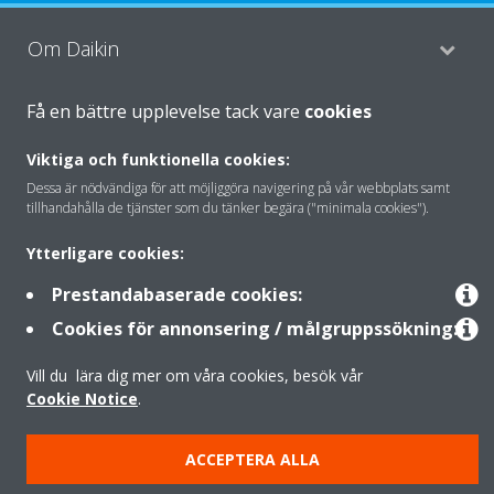
Om Daikin
Få en bättre upplevelse tack vare
cookies
Lösningar
Viktiga och funktionella cookies:
Dessa är nödvändiga för att möjliggöra navigering på vår webbplats samt
tillhandahålla de tjänster som du tänker begära ("minimala cookies").
Kontakt
Ytterligare cookies:
Prestandabaserade cookies:
Produkter
Cookies för annonsering / målgruppssökning:
Vill du lära dig mer om våra cookies, besök vår
Copyright © Daikin
Cookie Notice
.
Juridisk information
Information om cookies
Dataskyddspolicy
Företagsetik
Data Act
ACCEPTERA ALLA