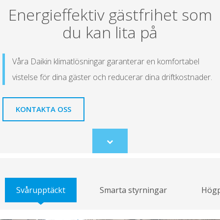
Energieffektiv gästfrihet som
du kan lita på
Våra Daikin klimatlösningar garanterar en komfortabel
vistelse för dina gäster och reducerar dina driftkostnader.
KONTAKTA OSS
Scroll
to
content
Svårupptäckt
Smarta styrningar
Högp