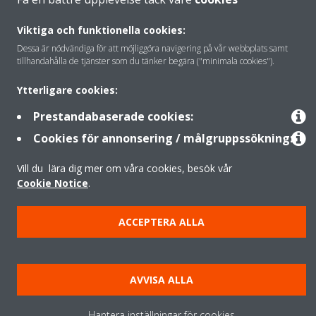
Viktiga och funktionella cookies:
Dessa är nödvändiga för att möjliggöra navigering på vår webbplats samt
Copyright © Daikin
tillhandahålla de tjänster som du tänker begära ("minimala cookies").
Juridisk information
Information om cookies
Dataskyddspolicy
Ytterligare cookies:
Företagsetik
Data Act
Prestandabaserade cookies:
Cookies för annonsering / målgruppssökning:
Vill du lära dig mer om våra cookies, besök vår
Cookie Notice
.
ACCEPTERA ALLA
AVVISA ALLA
Hantera inställningar för cookies