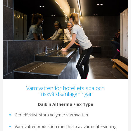
Varmvatten för hotellets spa och
friskvårdsanläggningar
Daikin Altherma Flex Type
Ger effektivt stora volymer varmvatten
Varmvattenproduktion med hjälp av värmeåtervinning