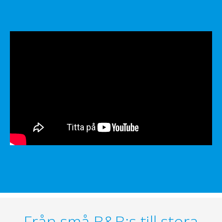
Från små B&B:s till stora