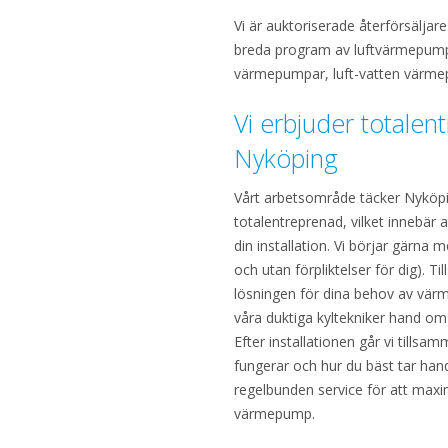
Vi är auktoriserade återförsäljare
breda program av luftvärmepumpa
värmepumpar, luft-vatten värm
Vi erbjuder totalen
Nyköping
Vårt arbetsområde täcker Nyköpin
totalentreprenad, vilket innebär a
din installation. Vi börjar gärna 
och utan förpliktelser för dig). T
lösningen för dina behov av värm
våra duktiga kyltekniker hand om i
Efter installationen går vi tills
fungerar och hur du bäst tar hand
regelbunden service för att maxi
värmepump.