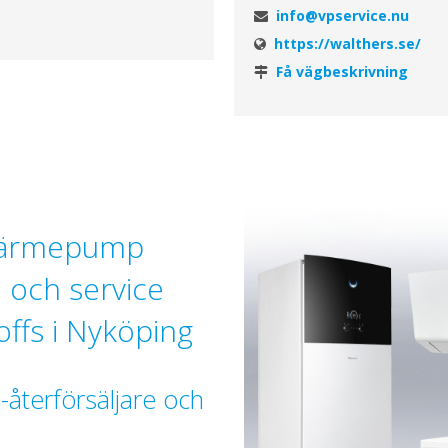
info@vpservice.nu
https://walthers.se/
Få vägbeskrivning
 värmepump
n och service
offs i Nyköping
-återförsäljare och