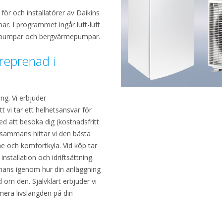
 för och installatörer av Daikins
r. I programmet ingår luft-luft
epumpar och bergvärmepumpar.
treprenad i
g. Vi erbjuder
tt vi tar ett helhetsansvar för
med att besöka dig (kostnadsfritt
illsammans hittar vi den bästa
e och komfortkyla. Vid köp tar
nstallation och idriftsättning.
ammans igenom hur din anläggning
 om den. Självklart erbjuder vi
mera livslängden på din