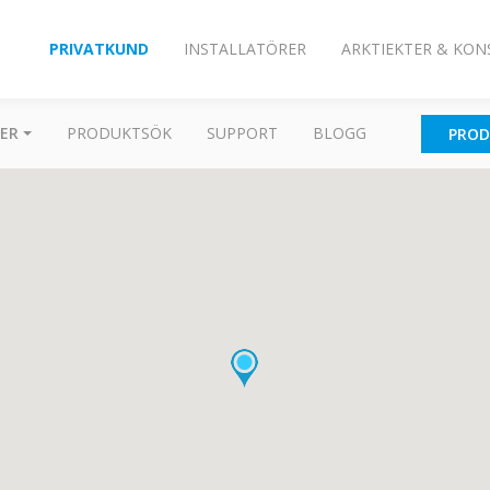
PRIVATKUND
INSTALLATÖRER
ARKTIEKTER & KON
ER
PRODUKTSÖK
SUPPORT
BLOGG
PROD