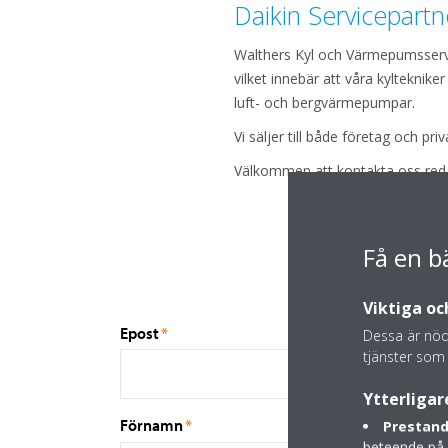
Daikin Servicepartn
Walthers Kyl och Värmepumsservi
vilket innebär att våra kylteknike
luft- och bergvärmepumpar.
Vi säljer till både företag och pri
Välkommen att kontakta oss reda
Få en b
Viktiga oc
Dessa är nödv
tjänster som 
Ytterligar
Prestand
beteende på 