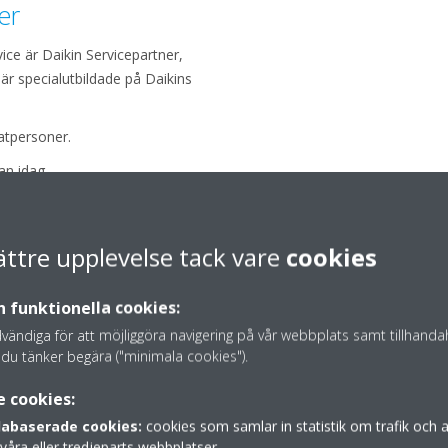
er
ce är Daikin Servicepartner,
r är specialutbildade på Daikins
vatpersoner.
n idag.
ättre upplevelse tack vare
cookies
h funktionella cookies:
ändiga för att möjliggöra navigering på vår webbplats samt tillhanda
du tänker begära ("minimala cookies").
e cookies:
abaserade cookies:
cookies som samlar in statistik om trafik och
våra eller tredjeparts webbplatser