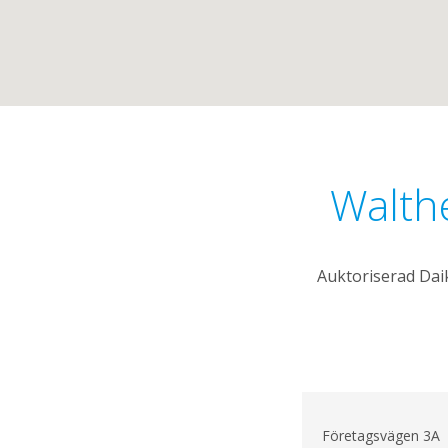
Walth
Auktoriserad Daik
Företagsvägen 3A