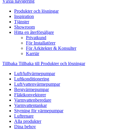
Växla navigering
Produkter och lösningar
Inspiration
Tjänster
Showroom
Hitta en återförsäljare
Privatkund
För Installatörer
För Arkitekter & Konsulter
Karriär
Tillbaka
Tillbaka till Produkter och lösningar
Luft/luftvärmepumpar
Luftkonditionering
Luft/vattenvärmepumpar
Bergvärmepumpar
Fläktkonvektorer
Varmvattenberedare
Varmvattentankar
Styrning för värmepumpar
Luftrenare
Alla produkter
Dina behov