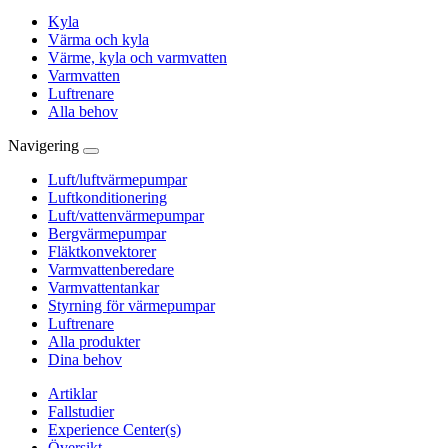
Kyla
Värma och kyla
Värme, kyla och varmvatten
Varmvatten
Luftrenare
Alla behov
Navigering
Luft/luftvärmepumpar
Luftkonditionering
Luft/vattenvärmepumpar
Bergvärmepumpar
Fläktkonvektorer
Varmvattenberedare
Varmvattentankar
Styrning för värmepumpar
Luftrenare
Alla produkter
Dina behov
Artiklar
Fallstudier
Experience Center(s)
Översikt