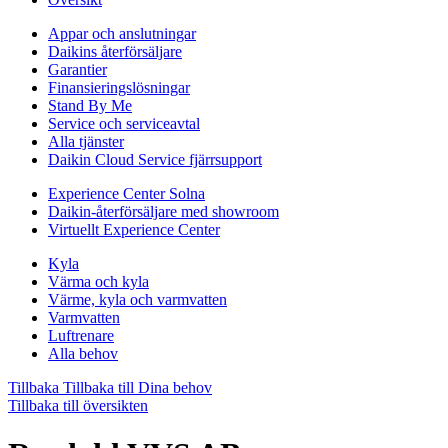
Appar och anslutningar
Daikins återförsäljare
Garantier
Finansieringslösningar
Stand By Me
Service och serviceavtal
Alla tjänster
Daikin Cloud Service fjärrsupport
Experience Center Solna
Daikin-återförsäljare med showroom
Virtuellt Experience Center
Kyla
Värma och kyla
Värme, kyla och varmvatten
Varmvatten
Luftrenare
Alla behov
Tillbaka
Tillbaka till Dina behov
Tillbaka till översikten