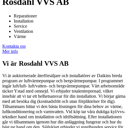
Rosdahl VVS AB
Reparationer
Installation
Service
Ventilation
Värme
Kontakta oss
Mer info
Vi är
Rosdahl VVS AB
Vi är auktoriserade återförsäljare och installatörer av Daikins breda
program av luftvärmepumpar och bergvärmepumpar. I programmet
ingår luft/luft- luft/vatten- och bergvärmepumpar. Vårt arbetsområde
täcker Ystad med omnejd. Vi erbjuder totalentreprenad, vilket
innebär att vi tar ett helhetsansvar för din installation. Vi börjar gärna
med att besöka dig (kostnadsfritt och utan förpliktelser för dig).
Tillsammans hittar vi den bästa lösningen för dina behov av värme,
luftkonditionering och varmvatten. Vid köp tar våra duktiga kyl/vvs-
tekniker hand om installation och idriftsättning. Efter installationen
går vi tillsammans igenom hur din anläggning fungerar och hur du
bäst tar hand om den. Självklart erbjuder vi regelbunden service för